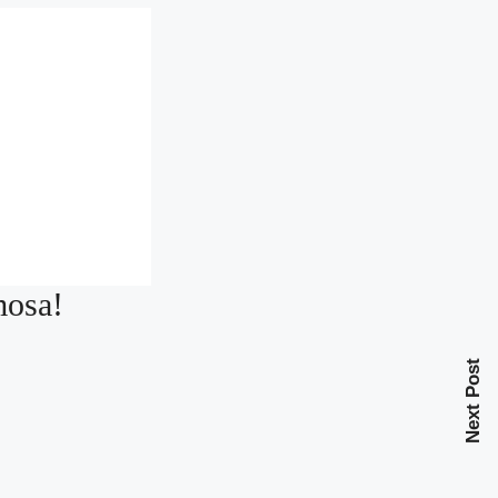
mosa!
Next Post