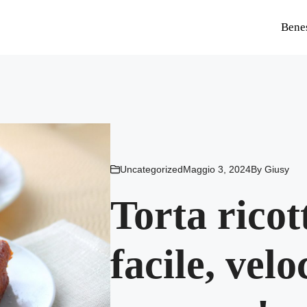
Bene
Uncategorized
Maggio 3, 2024
By
Giusy
Torta ricot
facile, velo