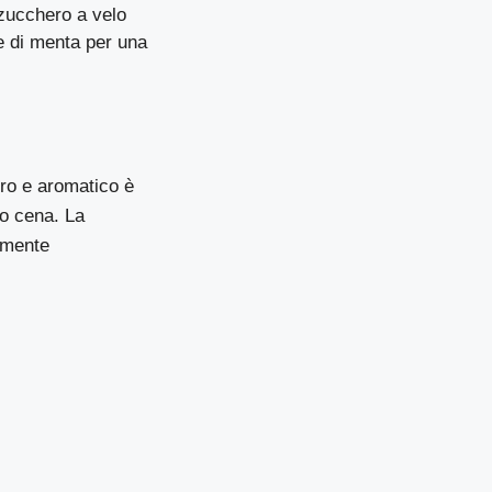
 zucchero a velo
e di menta per una
ero e aromatico è
po cena. La
amente