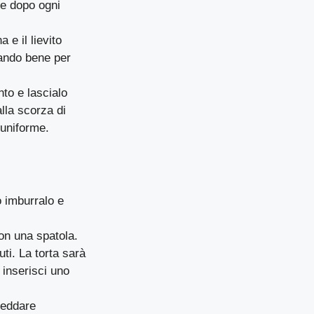
ne dopo ogni
a e il lievito
lando bene per
nto e lascialo
alla scorza di
 uniforme.
 imburralo e
on una spatola.
ti. La torta sarà
 inserisci uno
freddare