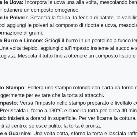
e le Uova:
Incorpora le uova una alla volta, mescolando be
er ottenere un composto omogeneo.
e le Polveri:
Setaccia la farina, la fecola di patate, la vanillin
 poi aggiungi le polveri al composto di ricotta e uova, mesco
formazione di grumi.
e Burro e Limone:
Sciogli il burro in un pentolino a fuoco le
. Una volta tiepido, aggiungilo all’impasto insieme al succo e 
tugiata. Mescola il tutto fino a ottenere un composto liscio e
lo Stampo:
Fodera uno stampo rotondo con carta da forno o
leggermente per evitare che la torta si attacchi.
Impasto:
Versa l’impasto nello stampo preparato e livellalo c
Preriscalda il forno a 180°C e cuoci la torta per circa 40 minu
do inizierà a dorarsi in superficie. Per verificarne la cottura,
i al centro: se esce pulito, la torta è pronta.
e e Guarnire:
Una volta cotta, sforna la torta e lasciala raf