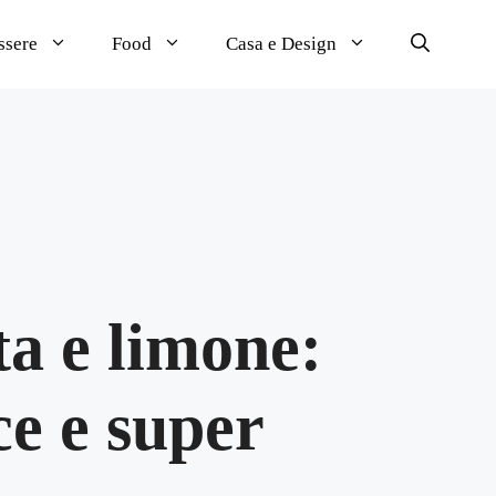
ssere
Food
Casa e Design
ta e limone:
ce e super