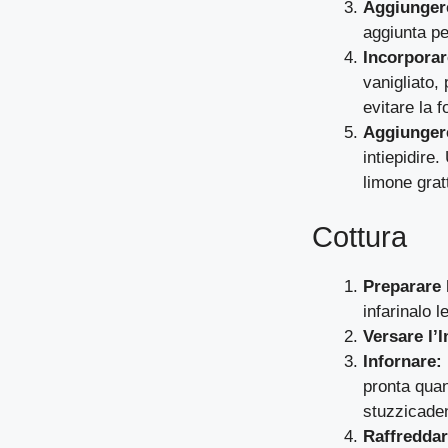
Aggiunger
aggiunta p
Incorporar
vanigliato,
evitare la 
Aggiunger
intiepidire
limone grat
Cottura
Preparare 
infarinalo 
Versare l’
Infornare:
pronta quan
stuzzicadent
Raffreddar