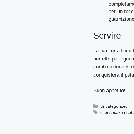
completamen
per un tocc
guarnizione
Servire
La tua Torta Rico
perfetto per ogni
combinazione di r
conquisterà il pal
Buon appetito!
Categorie
Uncategorized
Tag
cheesecake ricott