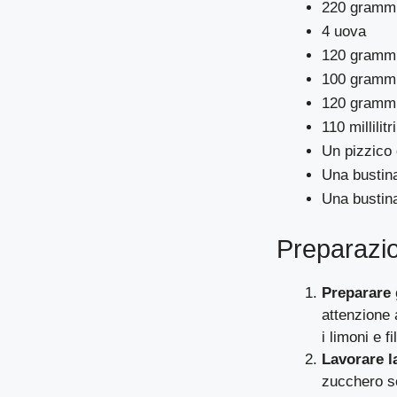
220 grammi
4 uova
120 grammi 
100 grammi 
120 grammi
110 millilit
Un pizzico 
Una bustina
Una bustina 
Preparazi
Preparare 
attenzione 
i limoni e f
Lavorare l
zucchero se