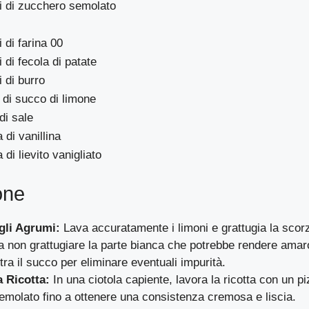
 di zucchero semolato
di farina 00
di fecola di patate
 di burro
ri di succo di limone
di sale
 di vanillina
di lievito vanigliato
one
gli Agrumi:
Lava accuratamente i limoni e grattugia la scor
a non grattugiare la parte bianca che potrebbe rendere amar
iltra il succo per eliminare eventuali impurità.
a Ricotta:
In una ciotola capiente, lavora la ricotta con un pi
molato fino a ottenere una consistenza cremosa e liscia.