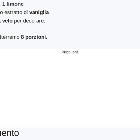
i 1
limone
o estratto di
vaniglia
a
velo
per decorare.
otterremo
8 porzioni.
Pubblicità
mento