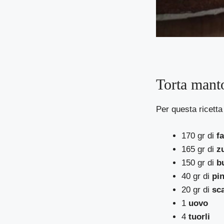
Torta manto
Per questa ricetta
170 gr di
f
165 gr di
z
150 gr di
b
40 gr di
pin
20 gr di
sc
1
uovo
4
tuorli