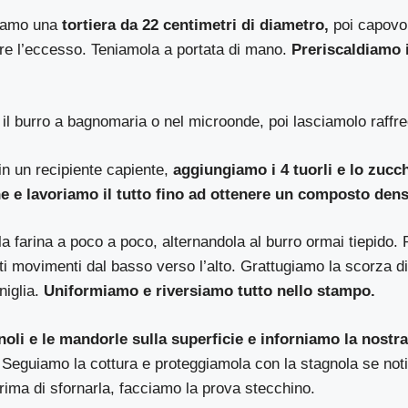
iamo una
tortiera da 22 centimetri di diametro,
poi capovo
are l’eccesso. Teniamola a portata di mano.
Preriscaldiamo i
il burro a bagnomaria o nel microonde, poi lasciamolo raffr
n un recipiente capiente,
aggiungiamo i 4 tuorli e lo zuc
che e lavoriamo il tutto fino ad ottenere un composto de
a farina a poco a poco, alternandola al burro ormai tiepido.
ti movimenti dal basso verso l’alto. Grattugiamo la scorza d
niglia.
Uniformiamo e riversiamo tutto nello stampo.
noli e le mandorle sulla superficie e inforniamo la nostra
Seguiamo la cottura e proteggiamola con la stagnola se not
rima di sfornarla, facciamo la prova stecchino.