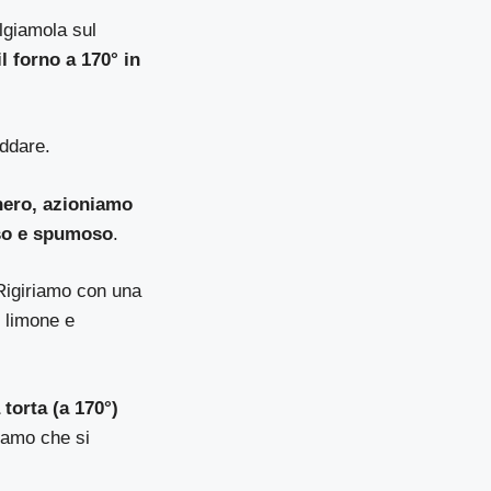
lgiamola sul
l forno a 170° in
eddare.
chero, azioniamo
nso e spumoso
.
 Rigiriamo con una
i limone e
 torta (a 170°)
iamo che si