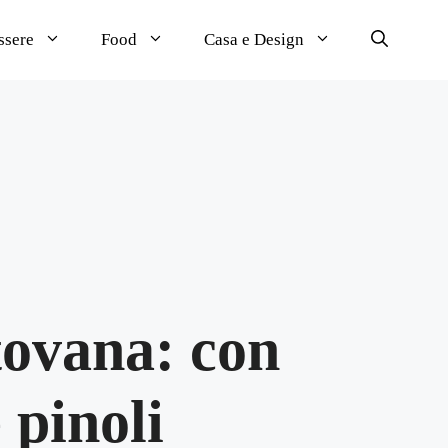
ssere
Food
Casa e Design
ovana: con
 pinoli