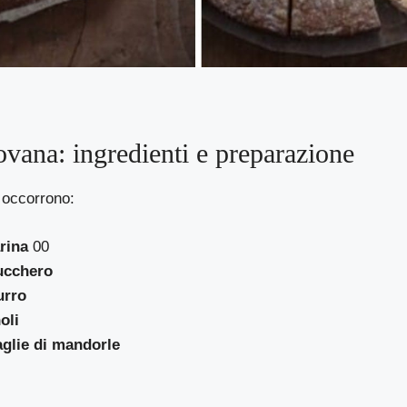
vana: ingredienti e preparazione
 occorrono:
arina
00
ucchero
urro
oli
aglie di mandorle