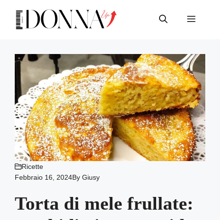
Vai
al
Menu
contenuto
Ricette
Febbraio 16, 2024
By
Giusy
Torta di mele frullate: