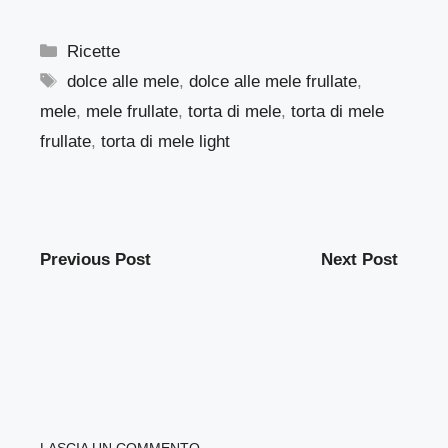
Categorie
Ricette
Tag
dolce alle mele
,
dolce alle mele frullate
,
mele
,
mele frullate
,
torta di mele
,
torta di mele
frullate
,
torta di mele light
Previous Post
Next Post
LASCIA UN COMMENTO