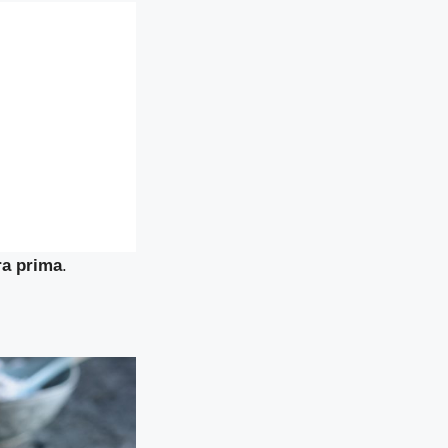
ra prima
.