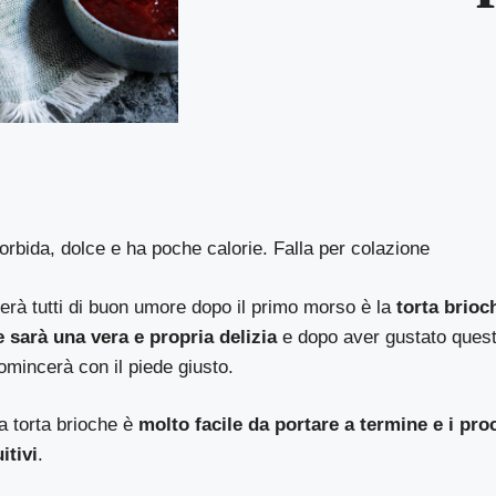
orbida, dolce e ha poche calorie. Falla per colazione
erà tutti di buon umore dopo il primo morso è la
torta brioc
e sarà una vera e propria delizia
e dopo aver gustato questa
omincerà con il piede giusto.
ta torta brioche è
molto facile da portare a termine e i pr
itivi
.