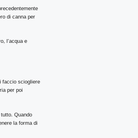
o precedentemente
ero di canna per
o, l’acqua e
i faccio sciogliere
ria per poi
l tutto. Quando
enere la forma di