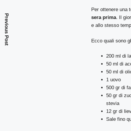
Per ottenere una t
Previous Post
sera prima
. Il gi
e allo stesso tem
Ecco quali sono gl
200 ml di la
50 ml di a
50 ml di oli
1 uovo
500 gr di fa
50 gr di zu
stevia
12 gr di liev
Sale fino q