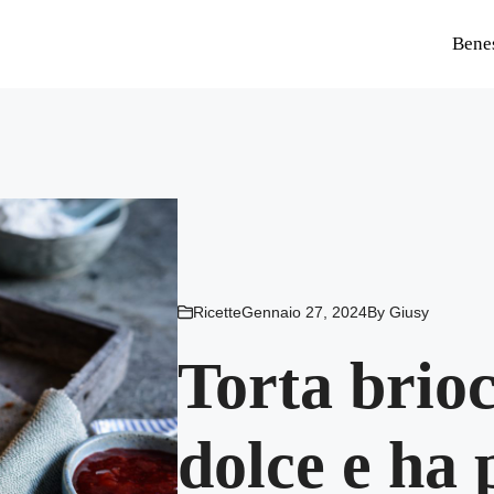
Bene
Ricette
Gennaio 27, 2024
By
Giusy
Torta brio
dolce e ha 