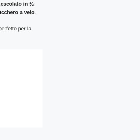
escolato in ½
ucchero a velo
.
erfetto per la