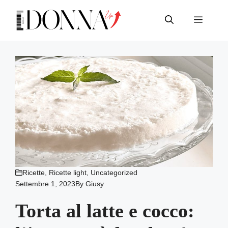
Vai
al
Menu
contenuto
Ricette
,
Ricette light
,
Uncategorized
Settembre 1, 2023
By
Giusy
Torta al latte e cocco: