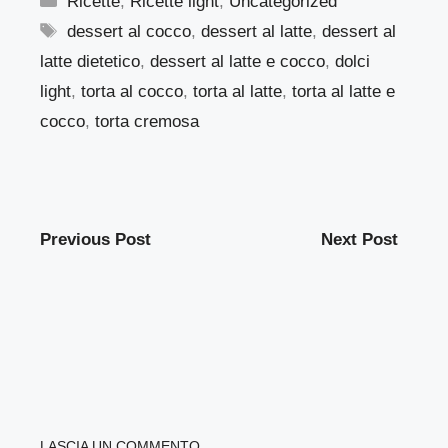
Ricette
,
Ricette light
,
Uncategorized
Tag
dessert al cocco
,
dessert al latte
,
dessert al
latte dietetico
,
dessert al latte e cocco
,
dolci
light
,
torta al cocco
,
torta al latte
,
torta al latte e
cocco
,
torta cremosa
Previous Post
Next Post
LASCIA UN COMMENTO