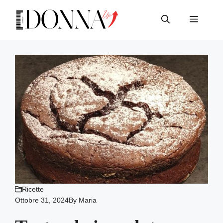
Vai
al
Menu
contenuto
Ricette
Ottobre 31, 2024
By
Maria