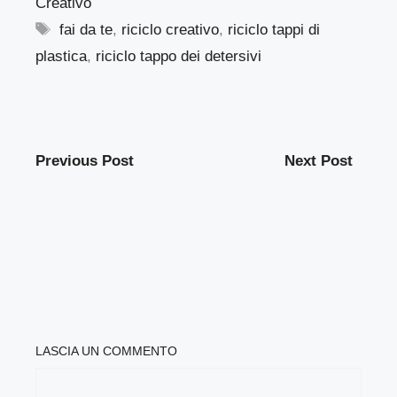
Creativo
Tag
fai da te
,
riciclo creativo
,
riciclo tappi di
plastica
,
riciclo tappo dei detersivi
Previous Post
Next Post
LASCIA UN COMMENTO
COMMENTO