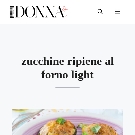
Vai
al
Menu
contenuto
zucchine ripiene al
forno light