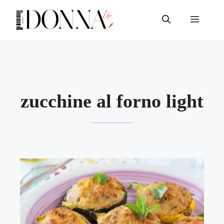
Vai
al
Menu
contenuto
zucchine al forno light