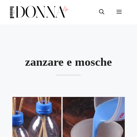
Vai
al
Menu
contenuto
zanzare e mosche