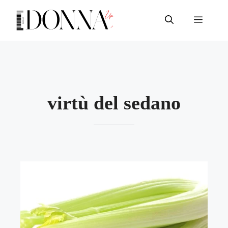
Vai
al
Menu
contenuto
virtù del sedano