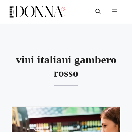
Vai
al
Menu
contenuto
vini italiani gambero
rosso