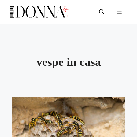
Vai
al
Menu
contenuto
vespe in casa