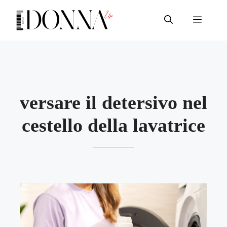
Vai
al
Menu
contenuto
versare il detersivo nel
cestello della lavatrice