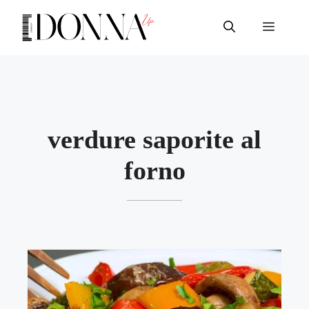
Vai
al
Menu
contenuto
verdure saporite al
forno