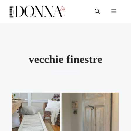
Vai
al
Menu
contenuto
vecchie finestre