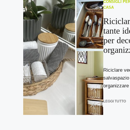
CONSIGLI PER
CASA
Riciclar
tante i
per dec
organiz
Riciclare ve
salvaspazio
organizzare 
LEGGI TUTTO