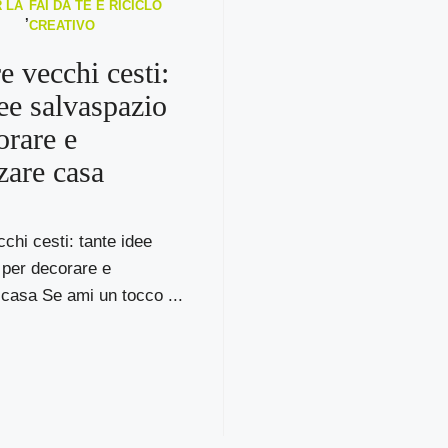
 LA
FAI DA TE E RICICLO
,
CREATIVO
e vecchi cesti:
dee salvaspazio
orare e
zare casa
cchi cesti: tante idee
 per decorare e
casa Se ami un tocco ...