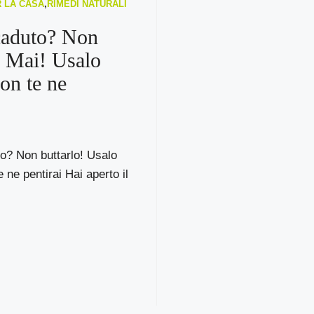
R LA CASA
,
RIMEDI NATURALI
caduto? Non
o Mai! Usalo
non te ne
o? Non buttarlo! Usalo
 ne pentirai Hai aperto il