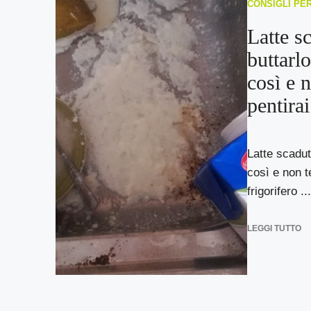
CONSIGLI PE
Latte s
buttarl
così e 
pentirai
Latte scadut
così e non te
frigorifero ...
LEGGI TUTTO