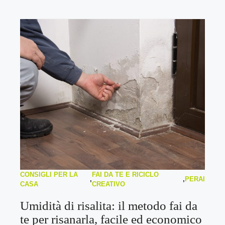
CONSIGLI PER LA
FAI DA TE E RICICLO
,
,
PERAI
CASA
CREATIVO
Umidità di risalita: il metodo fai da
te per risanarla, facile ed economico