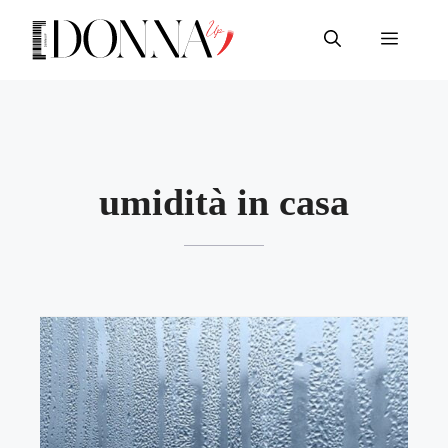
Vai
al
Menu
contenuto
umidità in casa