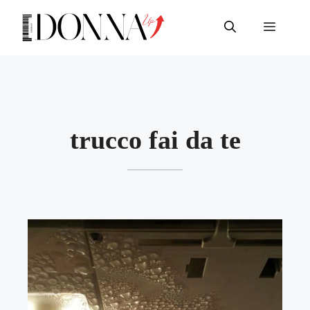
Vai
al
Menu
contenuto
trucco fai da te