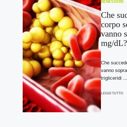
BENESSERE
Che suc
corpo se
vanno s
mg/dL?
Che succede 
vanno sopra
trigliceridi ..
LEGGI TUTTO