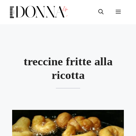
Vai
al
Menu
contenuto
treccine fritte alla
ricotta