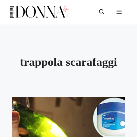
Vai
al
Menu
contenuto
trappola scarafaggi