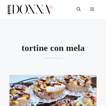
Vai
al
Menu
contenuto
tortine con mela