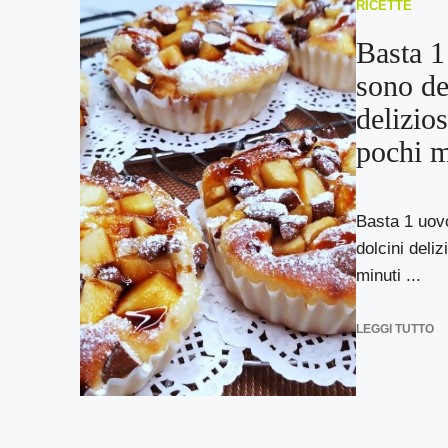
RICETTE
Basta 1
sono de
delizios
pochi m
Basta 1 uov
dolcini deliz
minuti ...
LEGGI TUTTO