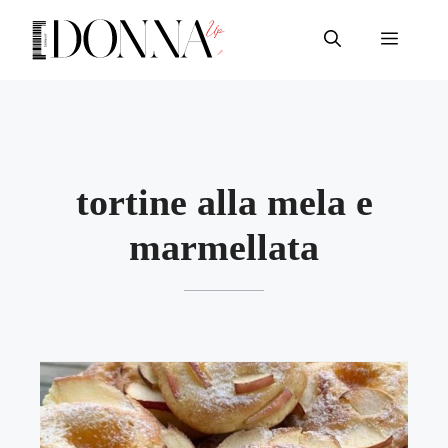
Vai
al
Menu
contenuto
tortine alla mela e
marmellata