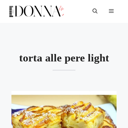
Vai
al
Menu
contenuto
torta alle pere light