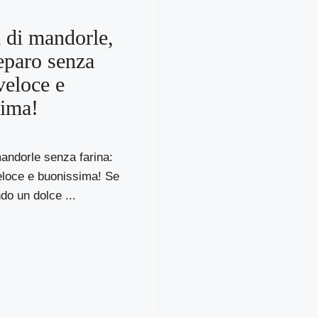
a di mandorle,
reparo senza
veloce e
sima!
mandorle senza farina:
eloce e buonissima! Se
do un dolce ...