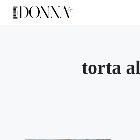
Vai
al
contenuto
torta a