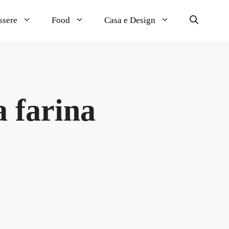
ssere
Food
Casa e Design
a farina