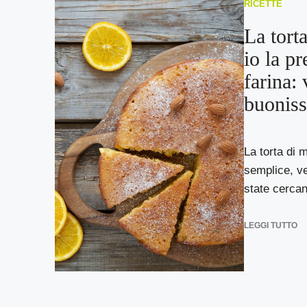
RICETTE
La tort
io la p
farina: 
buonis
La torta di 
semplice, v
state cercan
LEGGI TUTTO