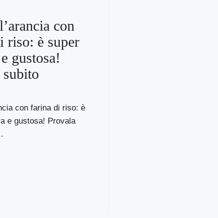
ll’arancia con
i riso: è super
 e gustosa!
 subito
ncia con farina di riso: è
ra e gustosa! Provala
.