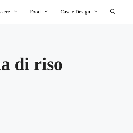
ssere
Food
Casa e Design
a di riso