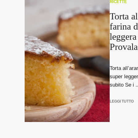
RICETTE
Torta a
farina d
leggera
Provala
Torta all’ara
super legge
subito Se i ..
LEGGI TUTTO