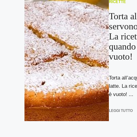
RICETTE
Torta a
servono
La ricet
quando 
vuoto!
Torta all’ac
latte. La ric
è vuoto! ...
LEGGI TUTTO