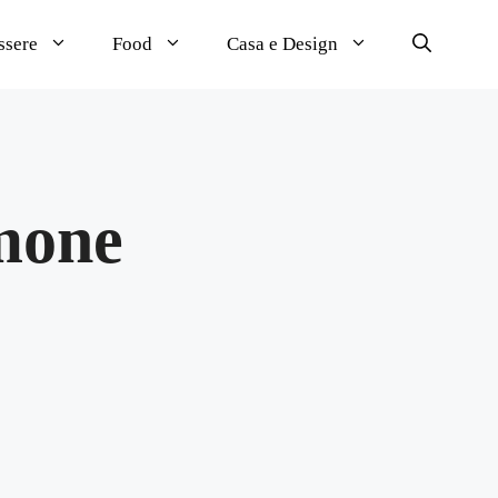
ssere
Food
Casa e Design
imone