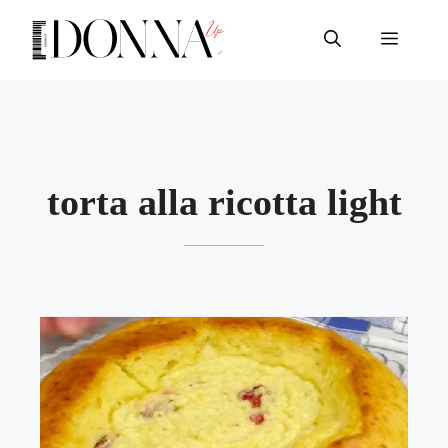
Vai
al
Menu
contenuto
torta alla ricotta light