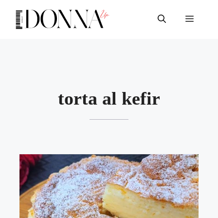
Vai
al
Menu
contenuto
torta al kefir