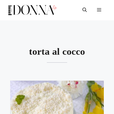
Vai
al
Menu
contenuto
torta al cocco