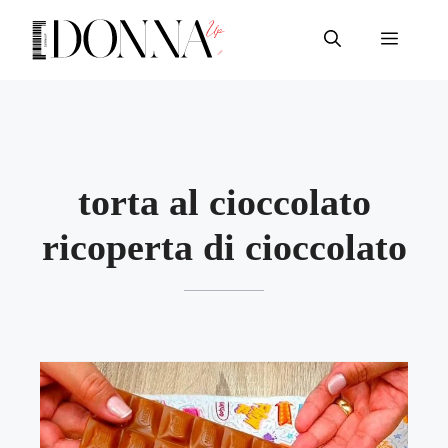
Vai
al
Menu
contenuto
torta al cioccolato
ricoperta di cioccolato