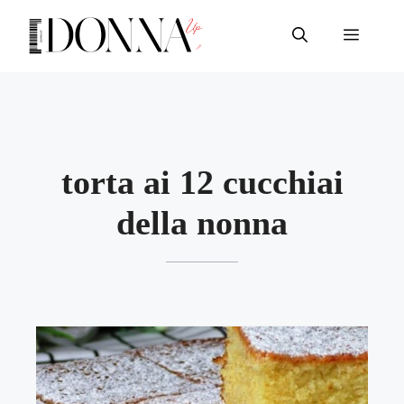
Vai
al
Menu
contenuto
torta ai 12 cucchiai
della nonna