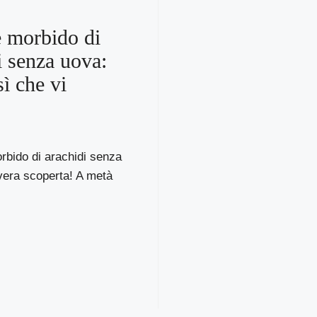
 morbido di
i senza uova:
sì che vi
orbido di arachidi senza
vera scoperta! A metà