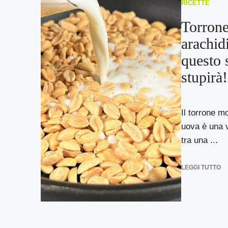
RICETTE
Torrone
arachid
questo 
stupirà!
Il torrone m
uova è una 
tra una ...
LEGGI TUTTO