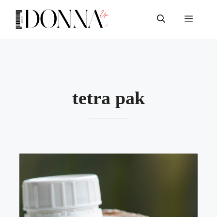
Vai
al
Menu
contenuto
tetra pak