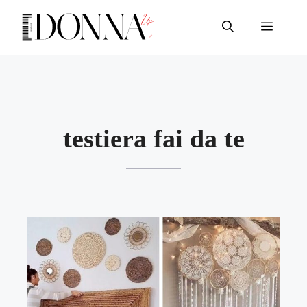
Vai
al
Menu
contenuto
testiera fai da te