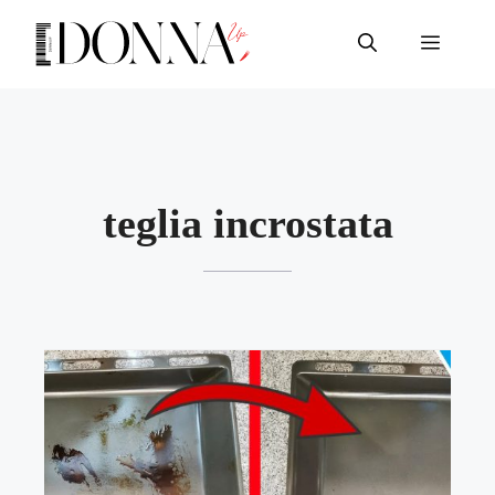
Vai
al
Menu
contenuto
teglia incrostata