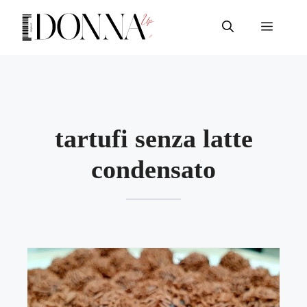
Vai
al
Menu
contenuto
tartufi senza latte
condensato