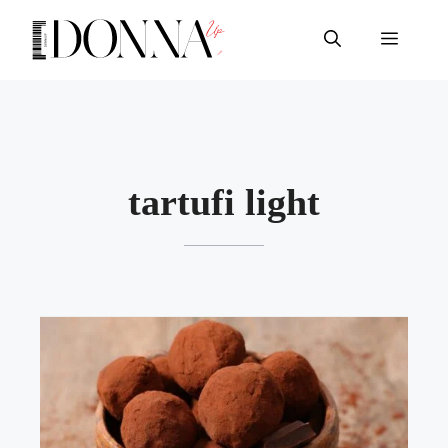
Vai
al
Menu
contenuto
tartufi light