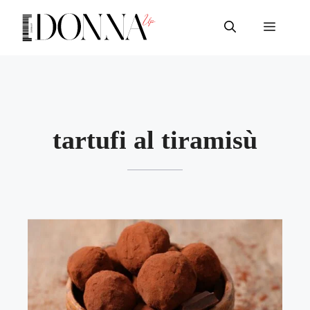
Vai
al
Menu
contenuto
tartufi al tiramisù