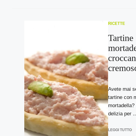
RICETTE
Tartine
mortade
croccan
cremos
Avete mai se
tartine con 
mortadella? 
delizia per ..
LEGGI TUTTO