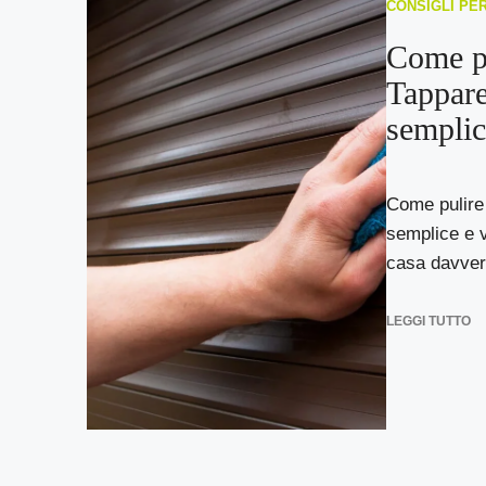
CONSIGLI PE
Come pu
Tappare
semplic
Come pulire 
semplice e 
casa davvero
LEGGI TUTTO