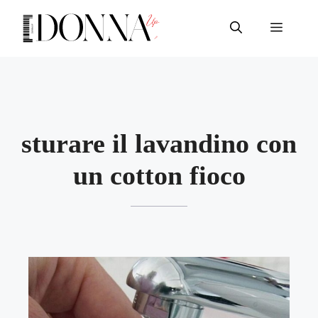
Vai
al
Menu
contenuto
sturare il lavandino con
un cotton fioco