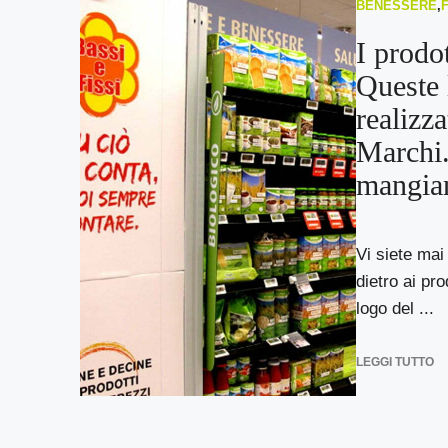
BENESSERE
,
I prodo
Queste 
realizza
Marchi.
mangia
Vi siete mai
dietro ai pro
logo del ...
LEGGI TUTTO