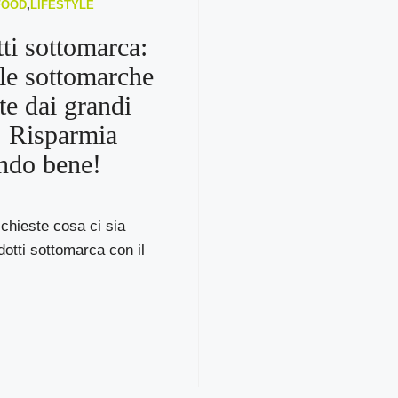
FOOD
,
LIFESTYLE
tti sottomarca:
le sottomarche
te dai grandi
 Risparmia
ndo bene!
 chieste cosa ci sia
dotti sottomarca con il