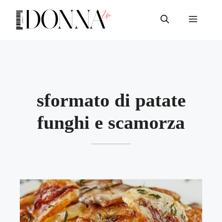
Vai
al
Menu
contenuto
sformato di patate
funghi e scamorza