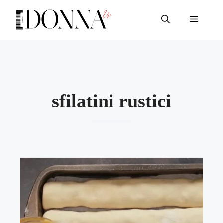
Vai
al
Menu
contenuto
sfilatini rustici