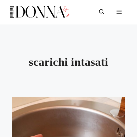
Vai
al
Menu
contenuto
scarichi intasati