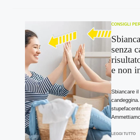
CONSIGLI PE
Sbianca
senza c
risultat
e non i
Sbiancare i
candeggina. I
stupefacente
Ammettiamolo
LEGGI TUTTO