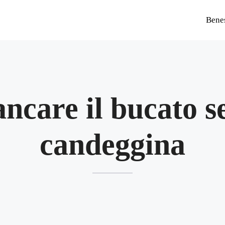
Bene
ancare il bucato s
candeggina