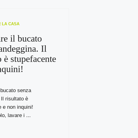
R LA CASA
re il bucato
andeggina. Il
o è stupefacente
nquini!
l bucato senza
l risultato è
 e non inquini!
, lavare i ...